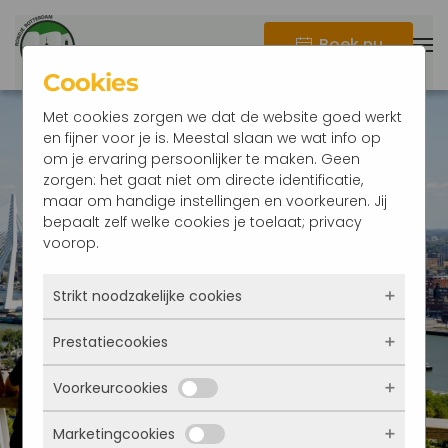
Boek nu
Terug naar hoofdinhoud
Cookies
Met cookies zorgen we dat de website goed werkt
en fijner voor je is. Meestal slaan we wat info op
om je ervaring persoonlijker te maken. Geen
zorgen: het gaat niet om directe identificatie,
maar om handige instellingen en voorkeuren. Jij
bepaalt zelf welke cookies je toelaat; privacy
Teambuilding
voorop.
Rotterdam, het
Strikt noodzakelijke cookies
ideale
Prestatiecookies
Deze cookies zorgen ervoor dat de website
überhaupt werkt. Ze zijn dus altijd actief en
bedrijfsuitje!
Voorkeurcookies
kunnen niet worden uitgezet. Meestal worden
Met deze cookies zien we hoe vaak onze site
ze alleen geplaatst als jij iets doet, zoals
bezocht wordt, waar bezoekers vandaan
inloggen, een formulier invullen of je
Marketingcookies
komen en welke pagina’s populair zijn. Zo
Deze cookies onthouden jouw voorkeuren.