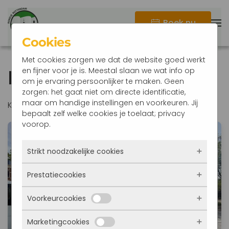
Boek nu
Terug naar hoofdinhoud
Cookies
Met cookies zorgen we dat de website goed werkt
en fijner voor je is. Meestal slaan we wat info op
Fotogalerij
om je ervaring persoonlijker te maken. Geen
zorgen: het gaat niet om directe identificatie,
maar om handige instellingen en voorkeuren. Jij
Krijg hier een impressie van een Rondje Rotterdam!
bepaalt zelf welke cookies je toelaat; privacy
voorop.
Strikt noodzakelijke cookies
Prestatiecookies
Deze cookies zorgen ervoor dat de website
überhaupt werkt. Ze zijn dus altijd actief en
Voorkeurcookies
kunnen niet worden uitgezet. Meestal worden
Met deze cookies zien we hoe vaak onze site
ze alleen geplaatst als jij iets doet, zoals
bezocht wordt, waar bezoekers vandaan
inloggen, een formulier invullen of je
Marketingcookies
komen en welke pagina’s populair zijn. Zo
Deze cookies onthouden jouw voorkeuren.