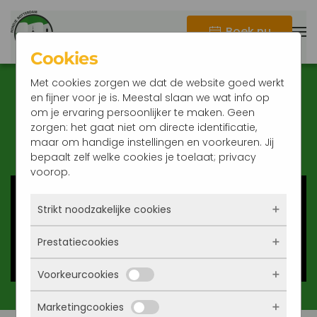
Boek nu
Terug naar hoofdinhoud
Cookies
Met cookies zorgen we dat de website goed werkt
en fijner voor je is. Meestal slaan we wat info op
Rondje Rotterdam
om je ervaring persoonlijker te maken. Geen
zorgen: het gaat niet om directe identificatie,
Joris Lutz te voet
maar om handige instellingen en voorkeuren. Jij
bepaalt zelf welke cookies je toelaat; privacy
voorop.
Strikt noodzakelijke cookies
Prestatiecookies
Deze cookies zorgen ervoor dat de website
überhaupt werkt. Ze zijn dus altijd actief en
Voorkeurcookies
kunnen niet worden uitgezet. Meestal worden
Met deze cookies zien we hoe vaak onze site
ze alleen geplaatst als jij iets doet, zoals
bezocht wordt, waar bezoekers vandaan
inloggen, een formulier invullen of je
Marketingcookies
komen en welke pagina’s populair zijn. Zo
Deze cookies onthouden jouw voorkeuren.