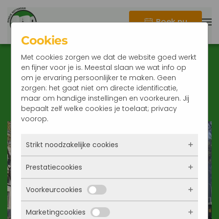
Boek nu
Terug naar hoofdinhoud
Cookies
Met cookies zorgen we dat de website goed werkt
en fijner voor je is. Meestal slaan we wat info op
Rondje Rotterdam te
om je ervaring persoonlijker te maken. Geen
zorgen: het gaat niet om directe identificatie,
Voet
maar om handige instellingen en voorkeuren. Jij
bepaalt zelf welke cookies je toelaat; privacy
voorop.
Strikt noodzakelijke cookies
Prestatiecookies
Deze cookies zorgen ervoor dat de website
überhaupt werkt. Ze zijn dus altijd actief en
Voorkeurcookies
kunnen niet worden uitgezet. Meestal worden
Met deze cookies zien we hoe vaak onze site
ze alleen geplaatst als jij iets doet, zoals
bezocht wordt, waar bezoekers vandaan
inloggen, een formulier invullen of je
Marketingcookies
komen en welke pagina’s populair zijn. Zo
Deze cookies onthouden jouw voorkeuren.