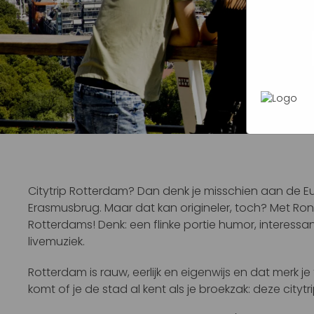
heen te
In het
P
werken 
zij uw 
wordt g
van je b
steeds 
Citytrip Rotterdam? Dan denk je misschien aan de Eu
Erasmusbrug. Maar dat kan origineler, toch? Met Rond
Rotterdams! Denk: een flinke portie humor, interes
livemuziek.
Rotterdam is rauw, eerlijk en eigenwijs en dat merk je t
komt of je de stad al kent als je broekzak: deze citytri