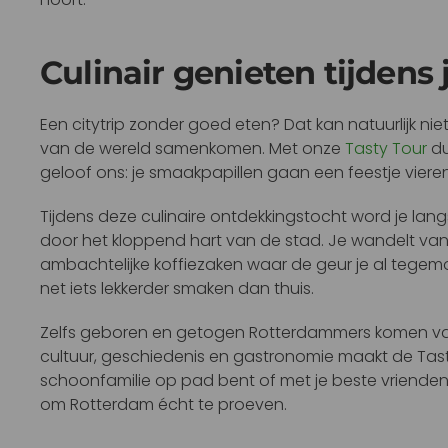
Culinair genieten tijdens j
Een citytrip zonder goed eten? Dat kan natuurlijk ni
van de wereld samenkomen. Met onze
Tasty Tour
du
geloof ons: je smaakpapillen gaan een feestje vieren
Tijdens deze culinaire ontdekkingstocht word je lan
door het kloppend hart van de stad. Je wandelt van
ambachtelijke koffiezaken waar de geur je al tegemo
net iets lekkerder smaken dan thuis.
Zelfs geboren en getogen Rotterdammers komen vaak
cultuur, geschiedenis en gastronomie maakt de Tasty
schoonfamilie op pad bent of met je beste vrienden
om Rotterdam écht te proeven.