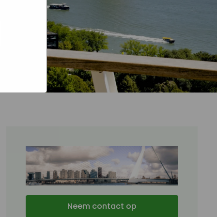
oed
ogle hoe
g). Er
e code
 nog
Neem contact op